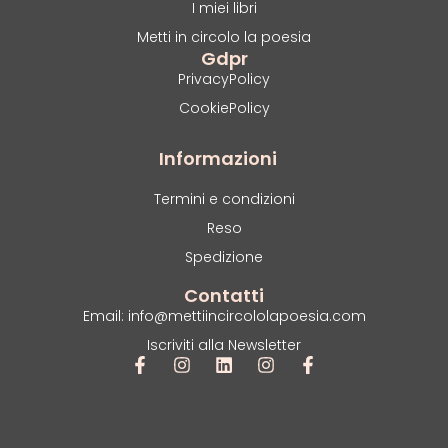
I miei libri
Metti in circolo la poesia
Gdpr
PrivacyPolicy
CookiePolicy
Informazioni
Termini e condizioni
Reso
Spedizione
Contatti
Email: info@mettiincircololapoesia.com
Iscriviti alla Newsletter
F
I
L
I
F
a
n
i
n
a
c
s
n
s
c
e
t
k
t
e
b
a
e
a
b